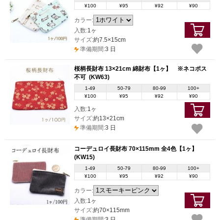
¥100
¥95
¥92
¥90
カラー:
入数:
1ヶ
サイズ:
約7.5×15cm
準備期間:
3 日
桜柄長財布 13×21cm 綿財布【1ヶ】 ※ネコポス
不可
(KW63)
1-49
50-79
80-99
100+
¥100
¥95
¥92
¥90
入数:
1ヶ
サイズ:
約13×21cm
準備期間:
3 日
コーデュロイ長財布 70×115mm 全4色【1ヶ】
(KW15)
1-49
50-79
80-99
100+
¥100
¥95
¥92
¥90
カラー:
入数:
1ヶ
サイズ:
約70×115mm
準備期間:
3 日