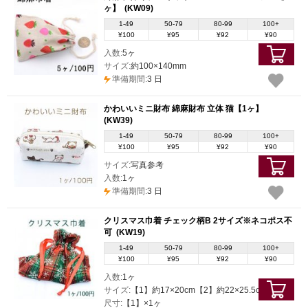
ヶ】
(KW09)
1-49
50-79
80-99
100+
¥100
¥95
¥92
¥90
入数:
5ヶ
サイズ:
約100×140mm
準備期間:
3 日
かわいいミニ財布 綿麻財布 立体 猫【1ヶ】
(KW39)
1-49
50-79
80-99
100+
¥100
¥95
¥92
¥90
サイズ:
写真参考
入数:
1ヶ
準備期間:
3 日
クリスマス巾着 チェック柄B 2サイズ※ネコポス不
可
(KW19)
1-49
50-79
80-99
100+
¥100
¥95
¥92
¥90
入数:
1ヶ
サイズ:
【1】約17×20cm【2】約22×25.5cm
尺寸:
【1】×1ヶ