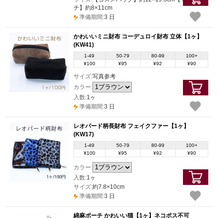
チ】約8×11cm
準備期間:
3 日
かわいいミニ財布 コーデュロイ財布 立体【1ヶ】
(KW41)
1-49
50-79
80-99
100+
¥100
¥95
¥92
¥90
サイズ:
写真参考
カラー:
入数:
1ヶ
準備期間:
3 日
レオパード柄長財布 フェイクファー【1ヶ】
(KW17)
1-49
50-79
80-99
100+
¥100
¥95
¥92
¥90
カラー:
入数:
1ヶ
サイズ:
約7.8×10cm
準備期間:
3 日
綿麻ポーチ かわいい猫【1ヶ】ネコポス不可