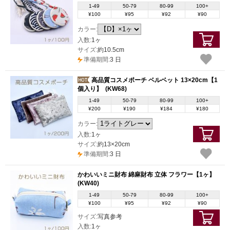
1-49
50-79
80-99
100+
¥100
¥95
¥92
¥90
カラー:
入数:
1ヶ
サイズ:
約10.5cm
準備期間:
3 日
高品質コスメポーチ ベルベット 13×20cm【1
個入り】
(KW68)
1-49
50-79
80-99
100+
¥200
¥190
¥184
¥180
カラー:
入数:
1ヶ
サイズ:
約13×20cm
準備期間:
3 日
かわいいミニ財布 綿麻財布 立体 フラワー【1ヶ】
(KW40)
1-49
50-79
80-99
100+
¥100
¥95
¥92
¥90
サイズ:
写真参考
入数:
1ヶ