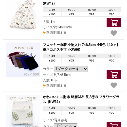
(KW42)
1-49
50-79
80-99
100+
¥100
¥95
¥92
¥90
入数:
1ヶ
サイズ:
約24×33cm
準備期間:
3 日
フロッキー巾着 小物入れ 7×8.5cm 全5色【10ヶ】
※ネコポス不可
(KW66)
1-49
50-79
80-99
100+
¥100
¥95
¥92
¥90
カラー:
サイズ:
約7×8.5cm
入数:
10ヶ
準備期間:
3 日
かわいいミニ財布 綿麻財布 長方形B フラワーグラ
ス
(KW31)
1-49
50-79
80-99
100+
¥100
¥95
¥92
¥90
サイズ:
写真参考
カラー: