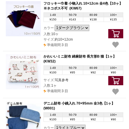
フロッキー巾着 小物入れ 10×12cm 全4色【10ヶ】
※ネコポス不可
(KW67)
1-49
50-79
80-99
100+
¥150
¥143
¥138
¥135
カラー:
入数:
10ヶ
サイズ:
約10×12cm
準備期間:
3 日
かわいいミニ財布 綿麻財布 長方形B 猫【1ヶ】
(KW32)
1-49
50-79
80-99
100+
¥100
¥95
¥92
¥90
サイズ:
写真参考
入数:
1ヶ
準備期間:
3 日
デニム財布 小銭入れ 70×95mm 全3色【1ヶ】
(W001)
1-49
50-79
80-99
100+
¥100
¥95
¥92
¥90
カラー: