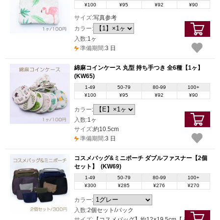
¥100
¥95
¥92
¥90
サイズ:
写真参考
カラー:
入数:
1ヶ
準備期間:
3 日
綿麻コインケース 丸型 持ち手つき 全6種【1ヶ】
(KW65)
1-49
50-79
80-99
100+
¥100
¥95
¥92
¥90
カラー:
入数:
1ヶ
サイズ:
約10.5cm
準備期間:
3 日
コスメバッグ&ミニポーチ ダブルファスナー【2個
セット】
(KW69)
1-49
50-79
80-99
100+
¥300
¥285
¥276
¥270
カラー:
入数:
2個セット/パック
サイズ:
【コスメバッグ】約12×19.5cm【ミニポー