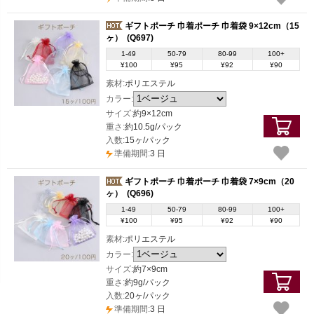
ギフトポーチ 巾着ポーチ 巾着袋 9×12cm（15
ヶ）
(Q697)
1-49
50-79
80-99
100+
¥100
¥95
¥92
¥90
素材:
ポリエステル
カラー:
サイズ:
約9×12cm
重さ:
約10.5g/パック
入数:
15ヶ/パック
準備期間:
3 日
ギフトポーチ 巾着ポーチ 巾着袋 7×9cm（20
ヶ）
(Q696)
1-49
50-79
80-99
100+
¥100
¥95
¥92
¥90
素材:
ポリエステル
カラー:
サイズ:
約7×9cm
重さ:
約9g/パック
入数:
20ヶ/パック
準備期間:
3 日