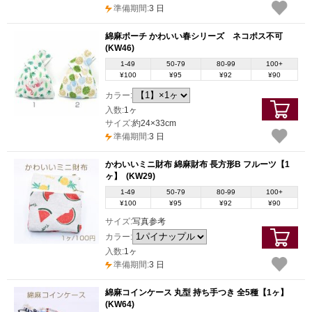
準備期間:
3 日
綿麻ポーチ かわいい春シリーズ ネコポス不可
(KW46)
1-49
50-79
80-99
100+
¥100
¥95
¥92
¥90
カラー:
入数:
1ヶ
サイズ:
約24×33cm
準備期間:
3 日
かわいいミニ財布 綿麻財布 長方形B フルーツ【1
ヶ】
(KW29)
1-49
50-79
80-99
100+
¥100
¥95
¥92
¥90
サイズ:
写真参考
カラー:
入数:
1ヶ
準備期間:
3 日
綿麻コインケース 丸型 持ち手つき 全5種【1ヶ】
(KW64)