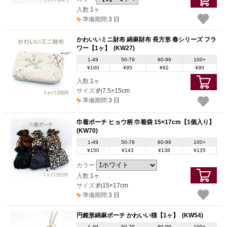
入数:
1ヶ
準備期間:
3 日
かわいいミニ財布 綿麻財布 長方形 春シリーズ フラ
ワー【1ヶ】
(KW27)
1-49
50-79
80-99
100+
¥100
¥95
¥92
¥90
入数:
1ヶ
サイズ:
約7.5×15cm
準備期間:
3 日
巾着ポーチ ヒョウ柄 巾着袋 15×17cm【1個入り】
(KW70)
1-49
50-79
80-99
100+
¥150
¥143
¥138
¥135
カラー:
入数:
1ヶ
サイズ:
約15×17cm
準備期間:
3 日
円錐形綿麻ポーチ かわいい猫【1ヶ】
(KW54)
1-49
50-79
80-99
100+