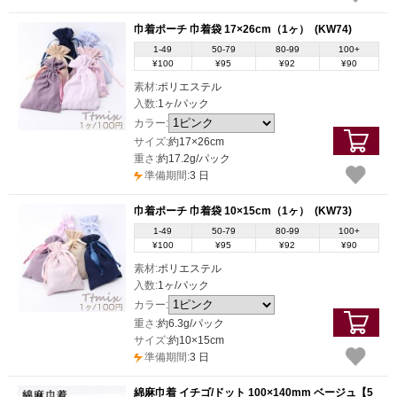
巾着ポーチ 巾着袋 17×26cm（1ヶ）
(KW74)
1-49
50-79
80-99
100+
¥100
¥95
¥92
¥90
素材:
ポリエステル
入数:
1ヶ/パック
カラー:
サイズ:
約17×26cm
重さ:
約17.2g/パック
準備期間:
3 日
巾着ポーチ 巾着袋 10×15cm（1ヶ）
(KW73)
1-49
50-79
80-99
100+
¥100
¥95
¥92
¥90
素材:
ポリエステル
入数:
1ヶ/パック
カラー:
重さ:
約6.3g/パック
サイズ:
約10×15cm
準備期間:
3 日
綿麻巾着 イチゴ/ドット 100×140mm ベージュ【5