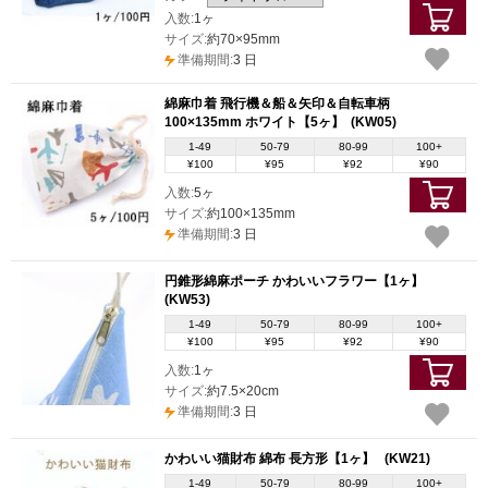
入数:
1ヶ
サイズ:
約70×95mm
準備期間:
3 日
綿麻巾着 飛行機＆船＆矢印＆自転車柄
100×135mm ホワイト【5ヶ】
(KW05)
1-49
50-79
80-99
100+
¥100
¥95
¥92
¥90
入数:
5ヶ
サイズ:
約100×135mm
準備期間:
3 日
円錐形綿麻ポーチ かわいいフラワー【1ヶ】
(KW53)
1-49
50-79
80-99
100+
¥100
¥95
¥92
¥90
入数:
1ヶ
サイズ:
約7.5×20cm
準備期間:
3 日
かわいい猫財布 綿布 長方形【1ヶ】
(KW21)
1-49
50-79
80-99
100+