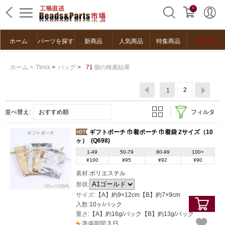
0
ホーム
パーツを探す
新商品
人気商品
特集商品
SALE品
ホーム
>
Ttmix
>
バッグ
>
71
個の検索結果
2
1
並べ替え:
おすすめ順
フィルタ
ギフトポーチ 巾着ポーチ 巾着袋 2サイズ（10
ヶ）
(Q698)
1-49
50-79
80-99
100+
¥100
¥95
¥92
¥90
素材:
ポリエステル
形状:
サイズ:
【A】約9×12cm【B】約7×9cm
入数:
10ヶ/パック
重さ:
【A】約16g/パック【B】約13g/パック
準備期間:
3 日