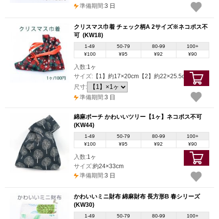
準備期間:
3 日
クリスマス巾着 チェック柄A 2サイズ※ネコポス不
可
(KW18)
1-49
50-79
80-99
100+
¥100
¥95
¥92
¥90
入数:
1ヶ
サイズ:
【1】約17×20cm【2】約22×25.5cm
尺寸:
準備期間:
3 日
綿麻ポーチ かわいいツリー【1ヶ】ネコポス不可
(KW44)
1-49
50-79
80-99
100+
¥100
¥95
¥92
¥90
入数:
1ヶ
サイズ:
約24×33cm
準備期間:
3 日
かわいいミニ財布 綿麻財布 長方形B 春シリーズ
(KW30)
1-49
50-79
80-99
100+