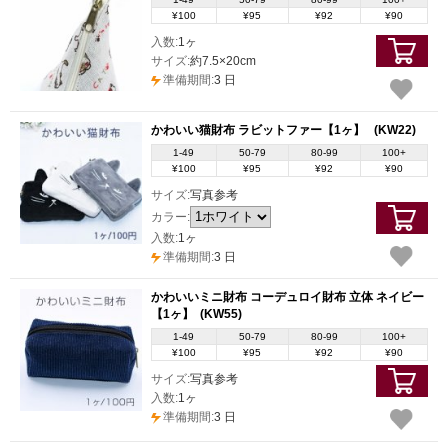
¥100
¥95
¥92
¥90
入数:
1ヶ
サイズ:
約7.5×20cm
準備期間:
3 日
かわいい猫財布 ラビットファー【1ヶ】
(KW22)
1-49
50-79
80-99
100+
¥100
¥95
¥92
¥90
サイズ:
写真参考
カラー:
入数:
1ヶ
準備期間:
3 日
かわいいミニ財布 コーデュロイ財布 立体 ネイビー
【1ヶ】
(KW55)
1-49
50-79
80-99
100+
¥100
¥95
¥92
¥90
サイズ:
写真参考
入数:
1ヶ
準備期間:
3 日