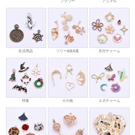
フラワー
アニマル
生活用品
ツリー&枝&葉
爪付チャーム
特集
その他
エポチャーム